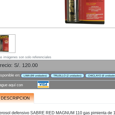
as imágenes son solo referenciales
recio: S/. 120.00
isponible en:
LIMA (99 unidades)
TRUJILLO (2 unidades)
CHICLAYO (6 unidade
ague aquí con
DESCRIPCION
erosol defensivo SABRE RED MAGNUM 110 gas pimienta de 11