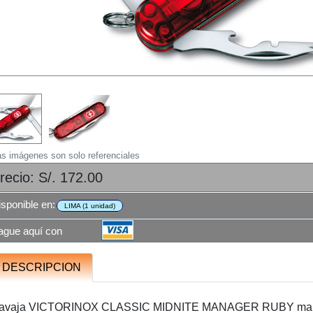
as imágenes son solo referenciales
recio: S/. 172.00
isponible en:
LIMA (1 unidad)
ague aquí con
DESCRIPCION
avaja VICTORINOX CLASSIC MIDNITE MANAGER RUBY mango c