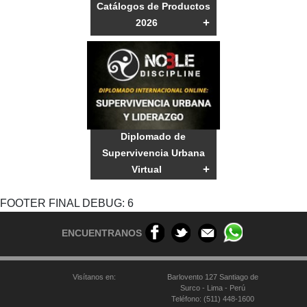
Catálogos de Productos
+
2026
Diplomado de
Supervivencia Urbana
+
Virtual
FOOTER FINAL DEBUG: 6
ENCUENTRANOS
Visítanos en:
Barlovento 127 Santiago de
Surco - Lima - Perú
Teléfono: (511) 448-1600