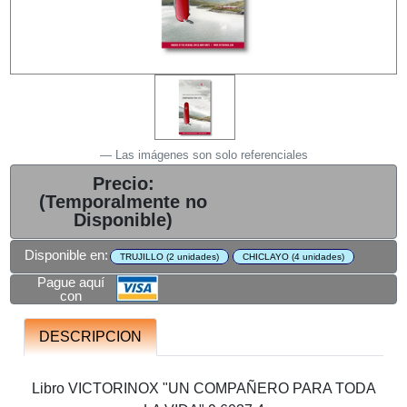
Las imágenes son solo referenciales
Precio:
(Temporalmente no
Disponible)
Disponible en:
TRUJILLO (2 unidades)
CHICLAYO (4 unidades)
Pague aquí
con
DESCRIPCION
Libro VICTORINOX "UN COMPAÑERO PARA TODA