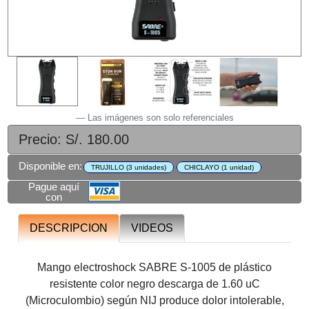
Las imágenes son solo referenciales
Precio: S/. 180.00
Disponible en:
TRUJILLO (3 unidades)
CHICLAYO (1 unidad)
Pague aquí
con
DESCRIPCION
VIDEOS
Mango electroshock SABRE S-1005 de plástico
resistente color negro descarga de 1.60 uC
(Microculombio) según NIJ produce dolor intolerable,