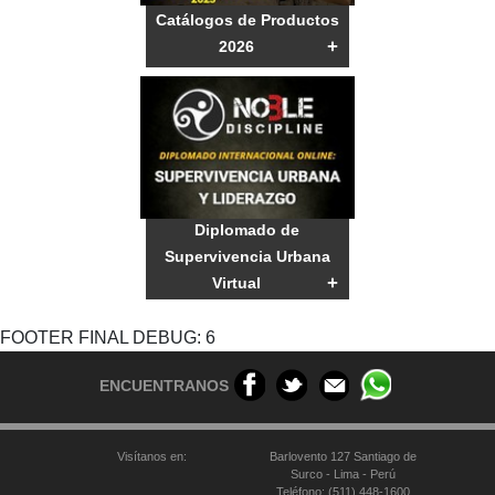
Catálogos de Productos
+
2026
Diplomado de
Supervivencia Urbana
+
Virtual
FOOTER FINAL DEBUG: 6
ENCUENTRANOS
Visítanos en:
Barlovento 127 Santiago de
Surco - Lima - Perú
Teléfono: (511) 448-1600