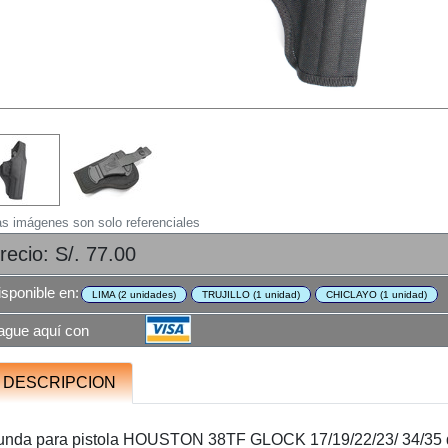
as imágenes son solo referenciales
recio: S/. 77.00
isponible en:
LIMA (2 unidades)
TRUJILLO (1 unidad)
CHICLAYO (1 unidad)
ague aquí con
DESCRIPCION
unda para pistola HOUSTON 38TF GLOCK 17/19/22/23/ 34/35 