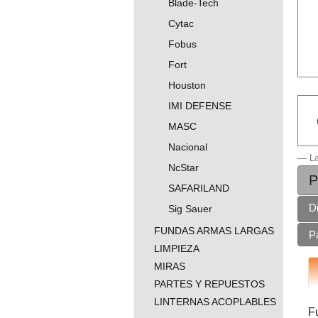
Blade-Tech
Cytac
Fobus
Fort
Houston
IMI DEFENSE
MASC
Nacional
L
NcStar
P
SAFARILAND
D
Sig Sauer
FUNDAS ARMAS LARGAS
P
LIMPIEZA
MIRAS
PARTES Y REPUESTOS
LINTERNAS ACOPLABLES
F