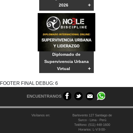
+
2026
Diplomado de
Supervivencia Urbana
+
Virtual
FOOTER FINAL DEBUG: 6
ENCUENTRANOS
Visítanos en:
Barlovento 127 Santiago de
Surco - Lima - Perú
Teléfono: (511) 448-1600
Horarios: L-V:9:00-