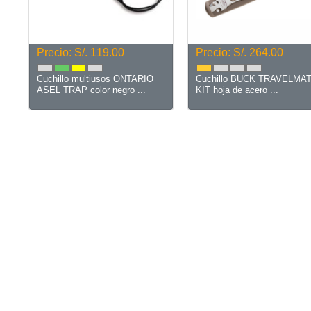
Precio: S/. 119.00
Precio: S/. 264.00
Cuchillo multiusos ONTARIO
Cuchillo BUCK TRAVELMA
ASEL TRAP color negro ...
KIT hoja de acero ...