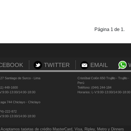
Página 1 de 1.
CEBOOK
TWITTER
EMAIL
127 Santiago de Surco - Lima
Cristóbal Colón 650 Trujillo - Trujillo -
Perú
511) 448-1600
Teléfono: (044) 244-184
-V:9:00-13:00/14:00-18:00
Horarios: L-V:9:00-13:00/14:00-18:00
zaga 744 Chiclayo - Chiclayo
074)-222-872
-V:9:00-13:00/14:00-18:00
Aceptamos tarjetas de crédito MasterCard, Visa, Ripley, Metro y Dinners