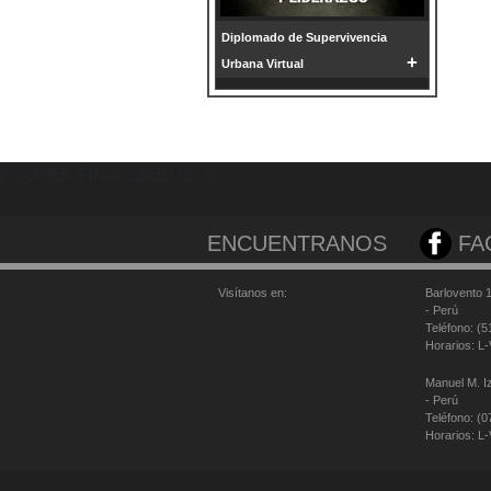
Diplomado de Supervivencia
+
Urbana Virtual
FOOTER FINAL DEBUG: 6
ENCUENTRANOS
FA
Visítanos en:
Barlovento 
- Perú
Teléfono: (
Horarios: L
Manuel M. I
- Perú
Teléfono: (
Horarios: L